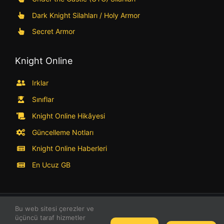
Dark Knight Silahları / Holy Armor
Secret Armor
Knight Online
Irklar
Sınıflar
Knight Online Hikâyesi
Güncelleme Notları
Knight Online Haberleri
En Ucuz GB
Knight Online’ın tüm hakları
Mgame Corp.
‘a aittir ve
Game
Bu web sitesi çerezler ve
Cafe Services, Inc.
tarafından yayımlanır.
KO Rehberi
,
üçüncü taraf hizmetler