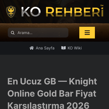
İçeriğe
atla
Search
Toggle
for:
Navigati
Haberler
Ana Sayfa
KO Wiki
Güncelleme Notları
KO Wiki
En Ucuz GB — Knight
Online Gold Bar Fiyat
AP Hesapla
Karşılaştırma 2026