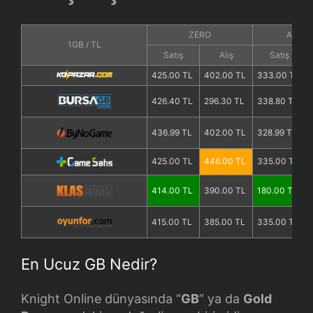
Itemler
ZERO
AGAR
1GB / TL
Etkinlik Saatleri
Satış
Alış
Satış
425.00 TL
402.00 TL
333.00 TL
Knight Online
426.40 TL
296.30 TL
338.80 TL
436.99 TL
402.00 TL
328.99 TL
Sınıflar
425.00 TL
446.00 TL
335.00 TL
Görevler
414.00 TL
390.00 TL
180.00 TL
415.00 TL
385.00 TL
335.00 TL
Moblar
En Ucuz GB Nedir?
Bölgeler
Knight Online dünyasında “
GB
” ya da
Gold