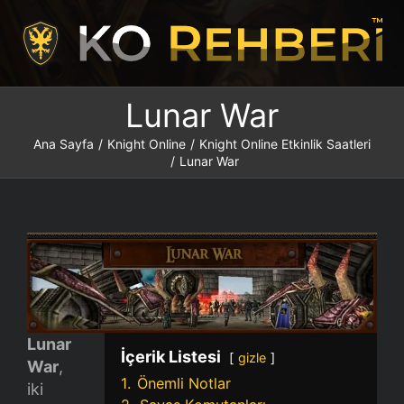
İçeriğe
atla
Lunar War
Ana Sayfa
/
Knight Online
/
Knight Online Etkinlik Saatleri
/
Lunar War
Lunar
İçerik Listesi
gizle
War
,
1.
Önemli Notlar
iki