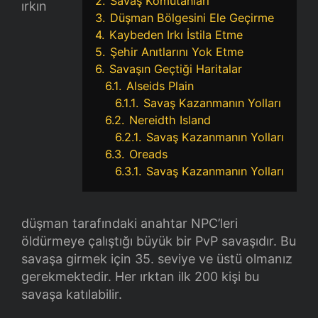
2.
Savaş Komutanları
ırkın
3.
Düşman Bölgesini Ele Geçirme
4.
Kaybeden Irkı İstila Etme
5.
Şehir Anıtlarını Yok Etme
6.
Savaşın Geçtiği Haritalar
6.1.
Alseids Plain
6.1.1.
Savaş Kazanmanın Yolları
6.2.
Nereidth Island
6.2.1.
Savaş Kazanmanın Yolları
6.3.
Oreads
6.3.1.
Savaş Kazanmanın Yolları
düşman tarafındaki anahtar NPC’leri
öldürmeye çalıştığı büyük bir PvP savaşıdır. Bu
savaşa girmek için 35. seviye ve üstü olmanız
gerekmektedir. Her ırktan ilk 200 kişi bu
savaşa katılabilir.