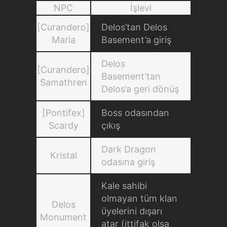
NPC
İşlevi
[Curandero]
Delos’tan Delos
Maria
Basement’a giriş
Delos
[Curandero]
Basement’tan
Samathren
Delos’a geri dönüş
[Pontifex]
Boss odasından
Scardy
çıkış
Dark Dragon
Kristal
odasına giriş
Kale sahibi
olmayan tüm klan
Delos
üyelerini dışarı
Monument
atar (ittifak olsa