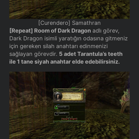
[Curendero] Samathran
[Repeat] Room of Dark Dragon
adlı görev,
Dark Dragon isimli yaratığın odasına gitmeniz
için gereken silah anahtarı edinmenizi
sağlayan görevdir.
5 adet Tarantula’s teeth
ile 1 tane siyah anahtar elde edebilirsiniz.