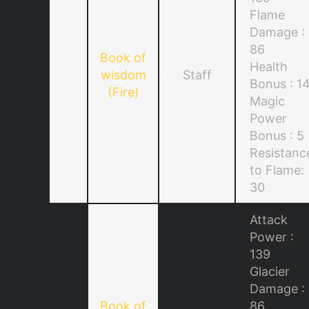
Flame
Damage :
86
Book of
Health
wisdom
Staff
Bonus : 1
(Fire)
Magic
Power
Bonus : 5
Resistanc
to Flame:
30
Attack
Power :
139
Glacier
Damage :
Book of
86