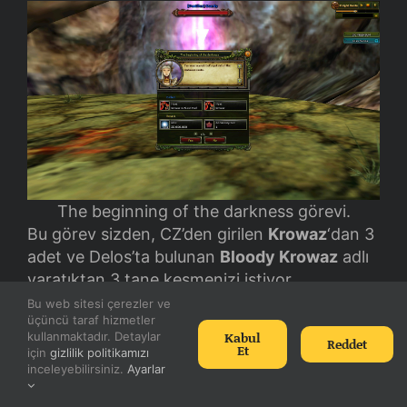
The beginning of the darkness görevi.
Bu görev sizden, CZ’den girilen
Krowaz
‘dan 3
adet ve Delos’ta bulunan
Bloody Krowaz
adlı
yaratıktan 3 tane kesmenizi istiyor,
sonucunda
Accessory box
adlı bir kutu
Bu web sitesi çerezler ve
üçüncü taraf hizmetler
verecektir. Bu kutuyu Mavi kutu kırdırma
Kabul
kullanmaktadır. Detaylar
Reddet
NPC’sinden kırdırabilirsiniz. Old Mage
Et
için
gizlilik politikamızı
Earring’den tutun da Iron Necklace’e kadar
inceleyebilirsiniz.
Ayarlar
bütün takıları atmaktadır.