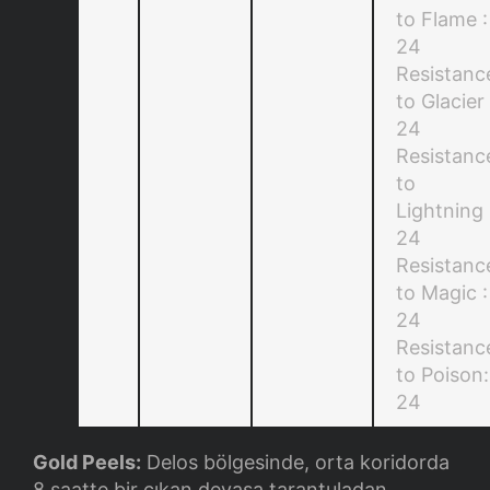
to Flame :
24
Resistanc
to Glacier 
24
Resistanc
to
Lightning 
24
Resistanc
to Magic :
24
Resistanc
to Poison:
24
Gold Peels:
Delos bölgesinde, orta koridorda
8 saatte bir çıkan devasa tarantuladan