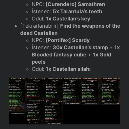
NPC:
[Curendero] Samathren
İstenen:
5x Tarantula’s teeth
Ödül:
1x Castellan’s key
[Tekrarlanabilir]
Find the weapons of the
dead Castellan
NPC:
[Pontifex] Scardy
İstenen:
30x Castellan’s stamp
+
1x
Blooded fantasy cube
+
1x Gold
peels
Ödül:
1x Castellan silahı