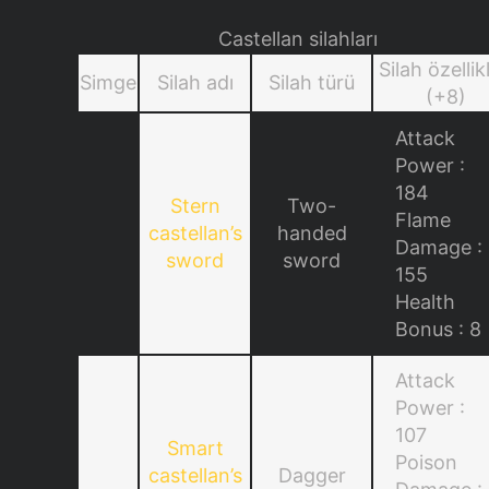
Castellan silahları
Silah özellikl
Simge
Silah adı
Silah türü
(+8)
Attack
Power :
184
Stern
Two-
Flame
castellan’s
handed
Damage :
sword
sword
155
Health
Bonus : 8
Attack
Power :
107
Smart
Poison
castellan’s
Dagger