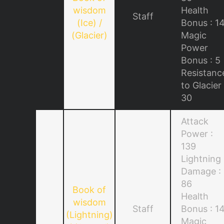
wisdom
Health
Staff
(Ice) /
Bonus : 1
(Glacier)
Magic
Power
Bonus : 5
Resistanc
to Glacier 
30
Attack
Power :
139
Lightning
Damage :
86
Book of
Health
wisdom
Staff
Bonus : 1
(Lightning)
Magic