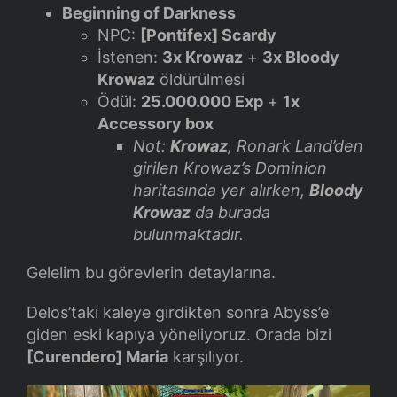
Beginning of Darkness
NPC:
[Pontifex] Scardy
İstenen:
3x Krowaz
+
3x Bloody
Krowaz
öldürülmesi
Ödül:
25.000.000 Exp
+
1x
Accessory box
Not:
Krowaz
, Ronark Land’den
girilen Krowaz’s Dominion
haritasında yer alırken,
Bloody
Krowaz
da burada
bulunmaktadır.
Gelelim bu görevlerin detaylarına.
Delos’taki kaleye girdikten sonra Abyss’e
giden eski kapıya yöneliyoruz. Orada bizi
[Curendero] Maria
karşılıyor.