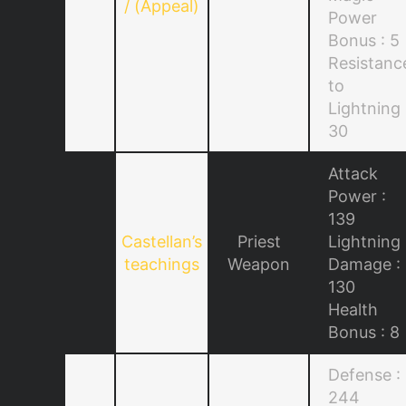
/ (Appeal)
Power
Bonus : 5
Resistanc
to
Lightning 
30
Attack
Power :
139
Castellan’s
Priest
Lightning
teachings
Weapon
Damage :
130
Health
Bonus : 8
Defense :
244