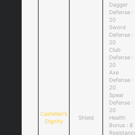
Dagger
Defense :
20
Sword
Defense :
20
Club
Defense :
20
Axe
Defense :
20
Spear
Defense :
20
Castellan’s
Shield
Health
Dignity
Bonus : 8
Resistanc