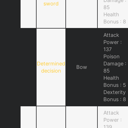
Damage :
sword
85
Health
Bonus : 8
Attack
Power :
137
Poison
Determined
Damage :
Bow
decision
85
Health
Bonus : 5
Dexterity
Bonus : 8
Attack
Power :
139