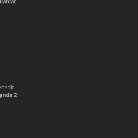
ilahlar
ktedir.
ğında 2