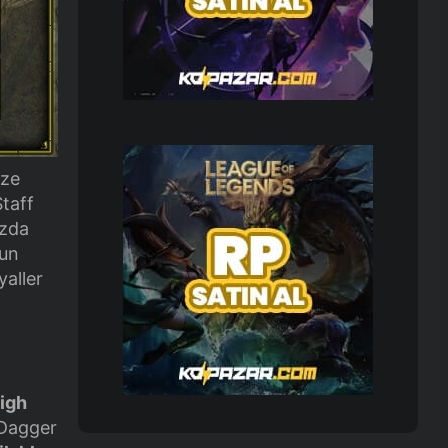
ize
Staff
ızda
nun
yaller
igh
 Dagger