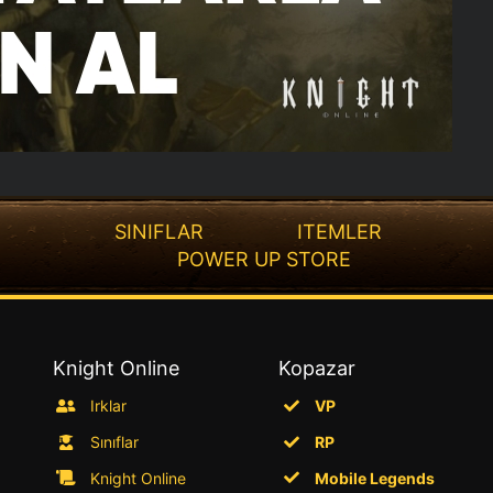
SINIFLAR
ITEMLER
POWER UP STORE
Knight Online
Kopazar
Irklar
VP
Sınıflar
RP
Knight Online
Mobile Legends