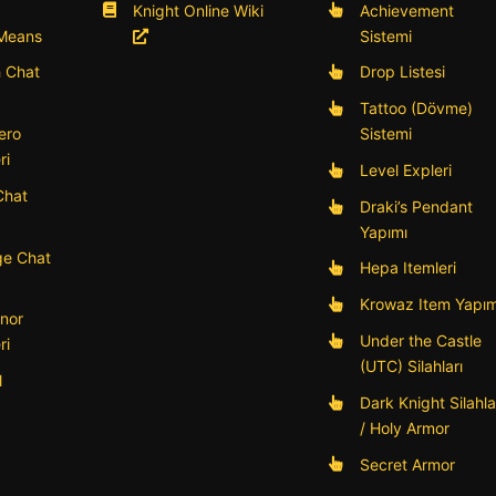
Knight Online Wiki
Achievement
 Means
Sistemi
h Chat
Drop Listesi
Tattoo (Dövme)
ero
Sistemi
ri
Level Expleri
Chat
Draki’s Pendant
Yapımı
e Chat
Hepa Itemleri
Krowaz Item Yapım
nor
Under the Castle
ri
(UTC) Silahları
l
Dark Knight Silahla
/ Holy Armor
Secret Armor