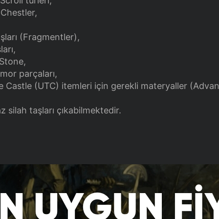
croll türleri,
Chestler,
aşları (Fragmentler),
ları,
Stone,
mor parçaları,
 Castle (UTC) itemleri için gerekli materyaller (Adva
)
 silah taşları çıkabilmektedir.