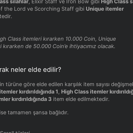
ass silahlar
, Elixir Staff ve Iron Bow gibi
High Class s
f the Lord ve Scorching Staff gibi
Unique itemler
tedir.
gh Class itemleri kırarken 10.000 Coin, Unique
i kırarken de 50.000 Coin’e ihtiyacımız olacak.
rak neler elde edilir?
min türüne göre elde edilen karşılık item sayısı değişme
temler kırdırıldığında 1
,
High Class itemler kırdırıldı
ler kırdırıldığında 3
item elde edilmektedir.
 ise tamamen şansa bağlıdır.