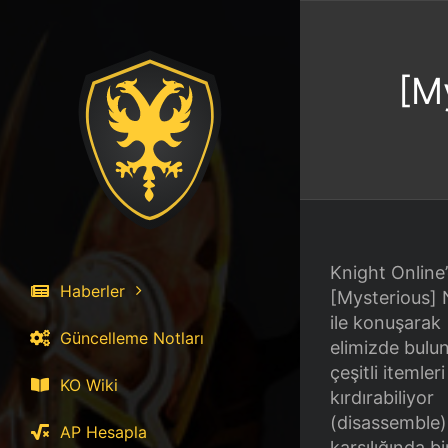
İçeriğe
atla
[M
Knight Online
Haberler
[Mysterious] 
ile konuşarak
Güncelleme Notları
elimizde bulu
çeşitli itemleri
KO Wiki
kırdırabiliyor
(disassemble)
AP Hesapla
karşılığında bi