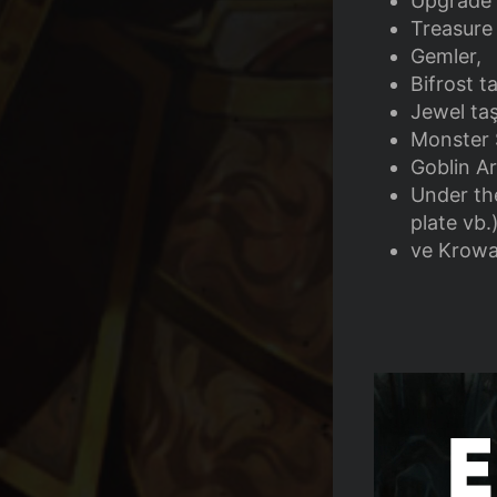
Upgrade S
Treasure 
Gemler,
Bifrost t
Jewel taş
Monster 
Goblin Ar
Under the
plate vb.
ve Krowaz