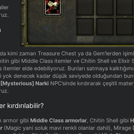
ller
ruz.
m
’da kimi zaman Treasure Chest ya da Gem’lerden işim
in gibi Middle Class itemler ve Chitin Shell ve Elixir 
s itemler elde edebiliyoruz. Bunları satmaya kalktığım
ri yok denecek kadar düşük seviyede olduğundan bu
ı
[Mysterious] Narki
NPC’sinde kırdırarak çeşitli mater
ruz.
r kırdırılabilir?
n armor gibi
Middle Class armorlar
, Chitin Shell gibi
H
r
(Magic yani soluk mavi renkli olanlar dahil), Mirage