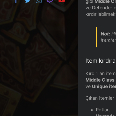
gibi
Middle Cl
ve Defender o
kırdırılabilmek
Not:
Hi
itemler
Item kırdıra
Kırdırılan ite
Middle Class i
ve
Unique item
Çıkan itemler
Potlar,