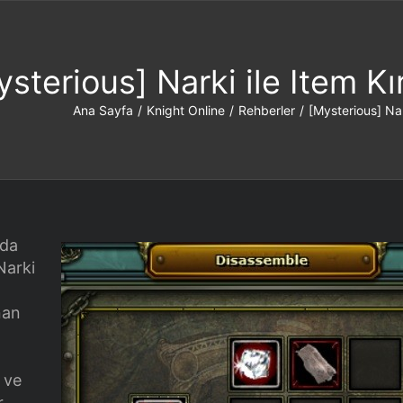
ysterious] Narki ile Item K
Ana Sayfa
/
Knight Online
/
Rehberler
/
[Mysterious] Nar
’da
Narki
nan
 ve
r