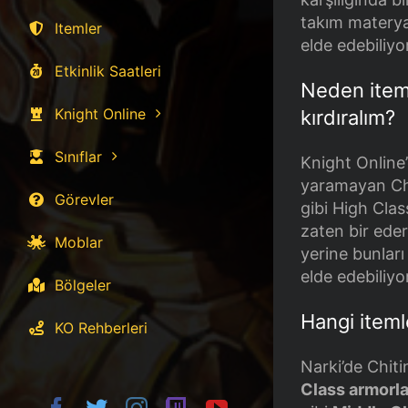
takım materya
Itemler
elde edebiliyo
Etkinlik Saatleri
Neden ite
Knight Online
kırdıralım?
Sınıflar
Knight Online
yaramayan Chit
Görevler
gibi High Clas
zaten bir ede
Moblar
yerine bunlar
elde edebiliyo
Bölgeler
Hangi itemle
KO Rehberleri
Narki’de Chiti
Class armorla