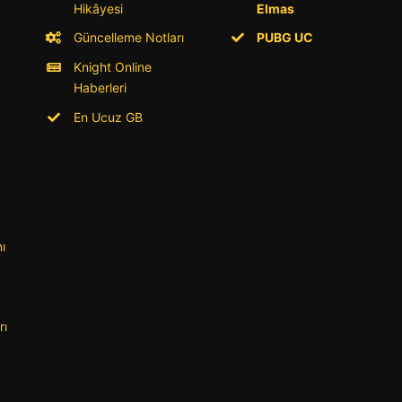
Hikâyesi
Elmas
Güncelleme Notları
PUBG UC
Knight Online
Haberleri
En Ucuz GB
ı
rı