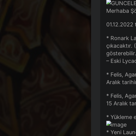
Merhaba Şö
01.12.2022 t
* Ronark La
çıkacaktır. 
gösterebilir
– Eski Lyca
* Felis, Ag
Aralık tarih
* Felis, Ag
15 Aralık ta
* Yükleme e
* Yeni Laun