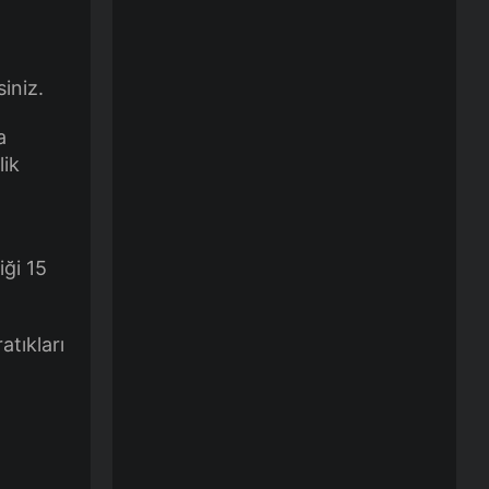
siniz.
a
lik
iği 15
atıkları