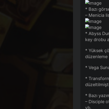
* Bazı görse
– Menicia li
* Abyss Dun
key drobu 
* Yüksek çö
düzenleme y
* Vega Sunuc
* Transfor
düzeltilmişti
* Bazı yazım
– Disciple 
vb.