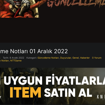
me Notları 01 Aralık 2022
t
Tarih: 8 Aralık 2022
Kategori:
Güncelleme Notları
,
Duyurular
,
Genel
,
Haberler
0 Yorum
 Notları
,
NTTGame