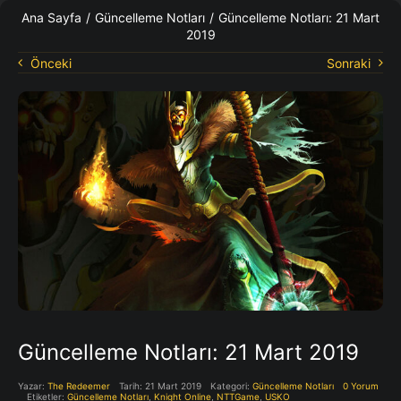
KO Rehberleri
Ana Sayfa
/
Güncelleme Notları
/
Güncelleme Notları: 21 Mart
2019
Önceki
Sonraki
Güncelleme Notları: 21 Mart 2019
Yazar:
The Redeemer
Tarih: 21 Mart 2019
Kategori:
Güncelleme Notları
0 Yorum
Etiketler:
Güncelleme Notları
,
Knight Online
,
NTTGame
,
USKO