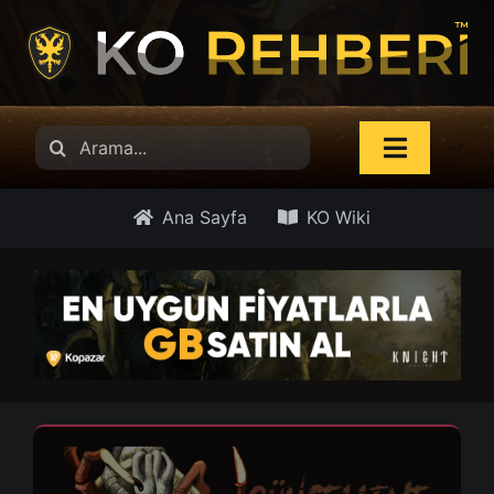
İçeriğe
atla
Search
Toggle
for:
Navigati
Haberler
Ana Sayfa
KO Wiki
Güncelleme Notları
KO Wiki
AP Hesapla