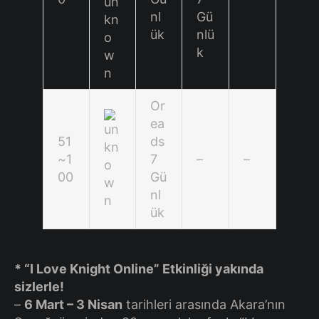
nl
Gü
ük
nlü
k
Or
ea
51
ds
~1
7
–
–
00
Gü
nl
ük
* “I Love Knight Online” Etkinliği yakında
sizlerle!
–
6 Mart – 3 Nisan
tarihleri arasında Akara’nın