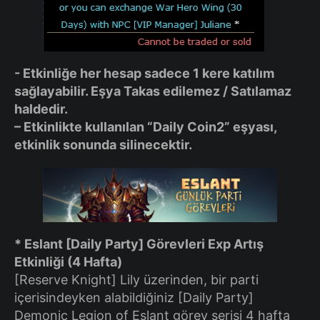
​- Etkinliğe her hesap sadece 1 kere katılım
sağlayabilir. Eşya Takas edilemez / Satılamaz
haldedir.
– Etkinlikte kullanılan “Daily Coin2” eşyası,
etkinlik sonunda silinecektir.
* Eslant [Daily Party] Görevleri Exp Artış
Etkinliği (4 Hafta)
[Reserve Knight] Lily üzerinden, bir parti
içerisindeyken alabildiğiniz [Daily Party]
Demonic Legion of Eslant görev serisi 4 hafta