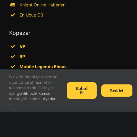
Knight Online Haberleri
En Ucuz GB
Kopazar
VP
RP
Mobile Legends Elmas
PUBG UC
Bu web sitesi çerezler ve
üçüncü taraf hizmetler
Kabul
kullanmaktadır. Detaylar
Reddet
Et
için
gizlilik politikamızı
inceleyebilirsiniz.
Ayarlar
Knight Online’ın tüm hakları
Mgame Corp.
‘a aittir ve
Game
Cafe Services, Inc.
tarafından yayımlanır.
KO Rehberi
,
Mgame ve NTTGame’den bağımsızdır.