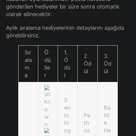
gönderilen hediyeler bir süre sonra otomatik
olarak silinecektir.
Aylık sıralama hediyelerinin detaylarını aşağıda
görebilirsiniz.
Sır
Ö
1.
2.
3.
ala
dü
Ö
Öd
Öd
m
lle
dü
ül
ül
a
r
l
S
wi
Ba
tc
Pa
ttl
hi
th
e
ng
os
He