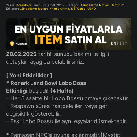
Yazar:
Korehberi
Tarih: 21 Şubat 2025
Kategori:
Güncelleme Notları
0 Yorum
Etiketler:
Güncelleme Notları
,
Knight Online
,
NTTGame
,
USKO
​20.02.2025
tarihli sunucu bakımı ile ilgili
detayları aşağıda bulabilirsiniz.
[ Yeni Etkinlikler ]
* Ronark Land Bowl Lobo Boss
Etkinliği
başladı!
(4 Hafta)
– Her 3 saatte bir Lobo Boss’u ortaya çıkacaktır.
– Respawn süresi rastgele ileri veya geri
değişiklik gösterebilir.
– Eski Lobo Boss’u ile aynı eşyalar düşmektedir.
* Ramazan NPC’si oyuna eklenmiştir.[Mystic]