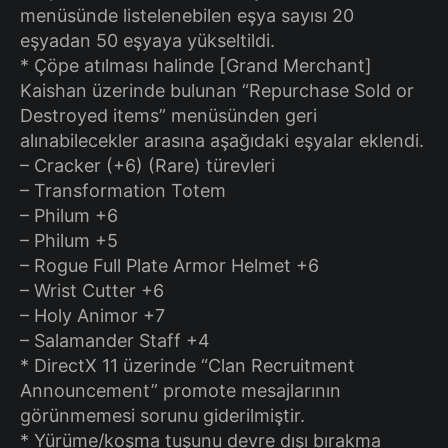
menüsünde listelenebilen eşya sayısı 20
eşyadan 50 eşyaya yükseltildi.
* Çöpe atılması halinde [Grand Merchant]
Kaishan üzerinde bulunan “Repurchase Sold or
Destroyed items” menüsünden geri
alınabilecekler arasına aşağıdaki eşyalar eklendi.
– Cracker (+6) (Rare) türevleri
– Transformation Totem
– Philum +6
– Philum +5
– Rogue Full Plate Armor Helmet +6
– Wrist Cutter +6
– Holy Animor +7
– Salamander Staff +4
* DirectX 11 üzerinde “Clan Recruitment
Announcement” promote mesajlarının
görünmemesi sorunu giderilmiştir.
* Yürüme/koşma tuşunu devre dışı bırakma