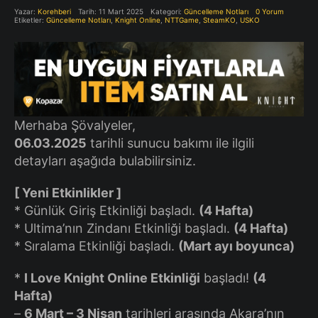
Yazar:
Korehberi
Tarih: 11 Mart 2025
Kategori:
Güncelleme Notları
0 Yorum
Etiketler:
Güncelleme Notları
,
Knight Online
,
NTTGame
,
SteamKO
,
USKO
Merhaba Şövalyeler,
06.03.2025
tarihli sunucu bakımı ile ilgili
detayları aşağıda bulabilirsiniz.
[ Yeni Etkinlikler ]
* Günlük Giriş Etkinliği başladı.
(4 Hafta)
* Ultima’nın Zindanı Etkinliği başladı.
(4 Hafta)
* Sıralama Etkinliği başladı.
(Mart ayı boyunca)
*
I Love Knight Online Etkinliği
başladı!
(4
Hafta)
–
6 Mart – 3 Nisan
tarihleri arasında Akara’nın