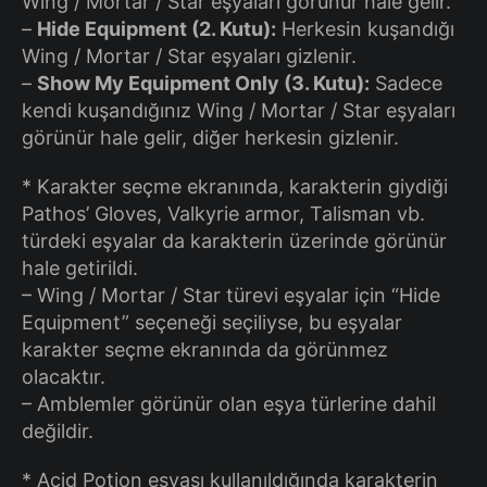
Wing / Mortar / Star eşyaları görünür hale gelir.
–
Hide Equipment (2. Kutu):
Herkesin kuşandığı
Wing / Mortar / Star eşyaları gizlenir.
–
Show My Equipment Only (3. Kutu):
Sadece
kendi kuşandığınız Wing / Mortar / Star eşyaları
görünür hale gelir, diğer herkesin gizlenir.
* Karakter seçme ekranında, karakterin giydiği
Pathos’ Gloves, Valkyrie armor, Talisman vb.
türdeki eşyalar da karakterin üzerinde görünür
hale getirildi.
– Wing / Mortar / Star türevi eşyalar için “Hide
Equipment” seçeneği seçiliyse, bu eşyalar
karakter seçme ekranında da görünmez
olacaktır.
– Amblemler görünür olan eşya türlerine dahil
değildir.
* Acid Potion eşyası kullanıldığında karakterin