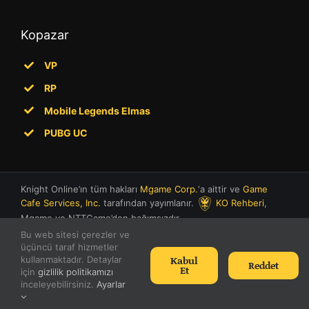
Kopazar
VP
RP
Mobile Legends Elmas
PUBG UC
Knight Online’ın tüm hakları
Mgame Corp.
‘a aittir ve
Game
Cafe Services, Inc.
tarafından yayımlanır.
KO Rehberi
,
Mgame ve NTTGame’den bağımsızdır.
Bu web sitesi çerezler ve
üçüncü taraf hizmetler
Kabul
kullanmaktadır. Detaylar
Reddet
Et
için
gizlilik politikamızı
inceleyebilirsiniz.
Ayarlar