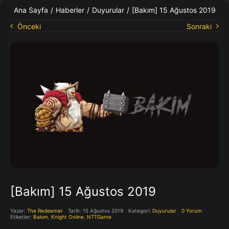
KO Rehberleri
Ana Sayfa
/
Haberler
/
Duyurular
/
[Bakım] 15 Ağustos 2019
Önceki
Sonraki
[Bakım] 15 Ağustos 2019
Yazar:
The Redeemer
Tarih: 15 Ağustos 2019
Kategori:
Duyurular
0 Yorum
Etiketler:
Bakım
,
Knight Online
,
NTTGame