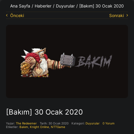
KO Rehberleri
Ana Sayfa
/
Haberler
/
Duyurular
/
[Bakım] 30 Ocak 2020
Önceki
Sonraki
[Bakım] 30 Ocak 2020
Yazar:
The Redeemer
Tarih: 30 Ocak 2020
Kategori:
Duyurular
0 Yorum
Etiketler:
Bakım
,
Knight Online
,
NTTGame