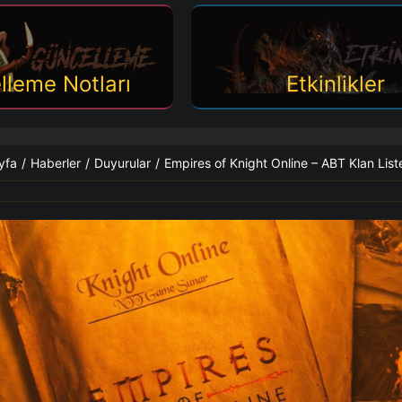
lleme Notları
Etkinlikler
yfa
/
Haberler
/
Duyurular
/
Empires of Knight Online – ABT Klan List