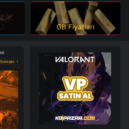
GB Fiyatları
esi
Sonraki