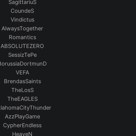
SagittariuS
CoundeS
Vindictus
AlwaysTogether
Romantics
ABSOLUTEZERO
SessizTePe
BorussiaDortmunD
VEFA
BrendasSaints
TheLosS
TheEAGLES
lahomaCityThunder
AzzPlayGame
CypherEndless
HeaveN