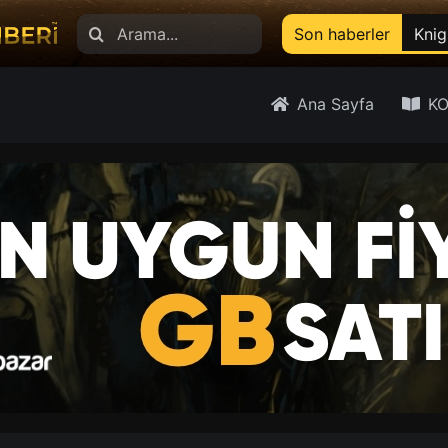
Search
Son haberler
Knig
for:
Ana Sayfa
KO