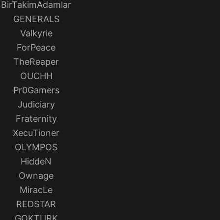
BirTakimAdamlar
GENERALS
Valkyrie
ForPeace
TheReaper
OUCHH
Pr0Gamers
Judiciary
Fraternity
XecuTioner
OLYMPOS
HiddeN
Ownage
MiracLe
REDSTAR
GOKTURK