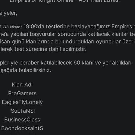
lyeler,
am
19:00’da testlerine başlayacağımız Empires 
(18 Nisan)
ne’a yapılan başvurular sonucunda katılacak klanlar bel
Nisan günü klanlarında bulundurdukları oyuncular üzer
lerek test sürecine dahil edilmiştir.
pleriyle beraber katılabilecek 60 klanı ve yer aldıkları
şağıda bulabilirsiniz.
Klan Adı
ProGamers
EaglesFlyLonely
ISuLTaNSI
BusinessClass
BoondocksaintS