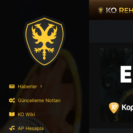
İçeriğe
atla
Haberler
Güncelleme Notları
KO Wiki
AP Hesapla