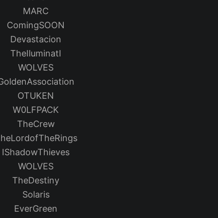
MARC
ComingSOON
Devastacion
TheIluminatI
WOLVES
GoldenAssociation
OTUKEN
W0LFPACK
TheCrew
heLordofTheRings
IShadowThieves
WOLVES
TheDestiny
Solaris
EverGreen