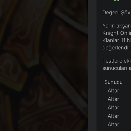
Değerli Şöva
Yarın akş
Knight Onli
Klanlar 11 
değerlendiri
Testlere eki
sunucuları a
Sunucu
Altar
Altar
Altar
Altar
Altar