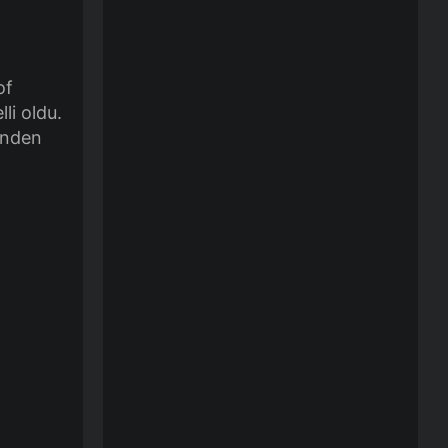
of
li oldu.
inden