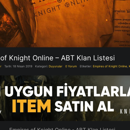
of Knight Online – ABT Klan Listesi
r
Tarih: 18 Nisan 2019
Kategori:
Duyurular
0 Yorum
Etiketler:
Empires of Knight Online
,