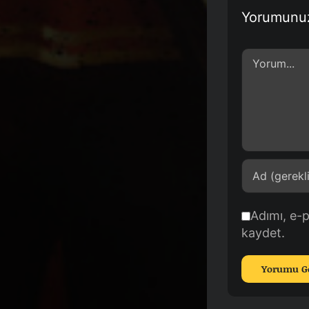
Yorumunu
Comment
Adımı, e-
kaydet.