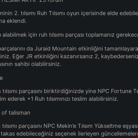
minin 2. tılsımı Ruh Tılsımı oyun içerisinde elde edebil
na eklendi.
ı alabilmek için ruh tılsımı parçası toplamanız gerekec
 parçalarını da Juraid Mountain etkinliğini tamamlayar
iniz. Eğer JR etkinliğini kazanırsanız 2, kaybederseniz
sının sahibi olabilirsiniz.
tılsımı parçasını biriktirdiğinizde yine NPC Fortune Te
im ederek +1 Ruh tılsımınızı teslim alabilirsiniz.
 tılsımı parçasını NPC Mekin’e Tılsım Yükseltme eşyas
a takas edebileceğiniz seçenek ilerleyen güncellemeler