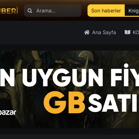
Search
Son haberler
Knig
for:
Ana Sayfa
KO