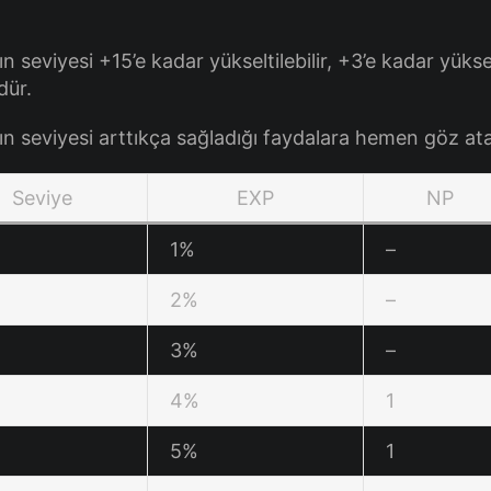
ın seviyesi +15’e kadar yükseltilebilir, +3’e kadar yüks
dür.
nın seviyesi arttıkça sağladığı faydalara hemen göz ata
Seviye
EXP
NP
1%
–
2%
–
3%
–
4%
1
5%
1