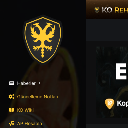
İçeriğe
atla
Haberler
Güncelleme Notları
KO Wiki
AP Hesapla