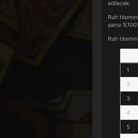
edilecek.
Ruh tılsımın
şansı %100’
Ruh tılsımı
1
2
3
4
5