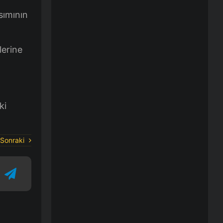
sımının
lerine
ki
Sonraki