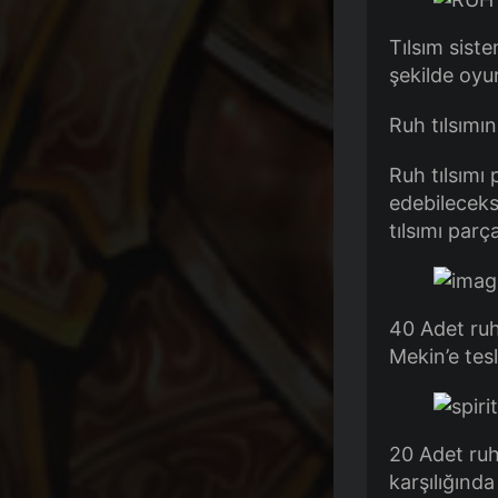
Tılsım siste
şekilde oyu
Ruh tılsımın
Ruh tılsımı
edebileceks
tılsımı parça
40 Adet ruh 
Mekin’e tesl
20 Adet ruh
karşılığınd