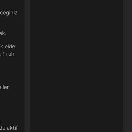
eceğiniz
ek.
ak elde
 1 ruh
ller
ı
de aktif