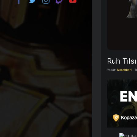
Ruh Tılsı
Yazar:
Korehberi
T