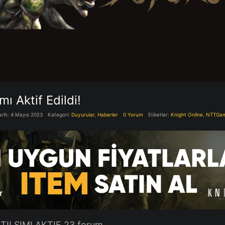
mı Aktif Edildi!
arih: 4 Mayıs 2023
Kategori:
Duyurular
,
Haberler
0 Yorum
Etiketler:
Knight Online
,
NTTGa