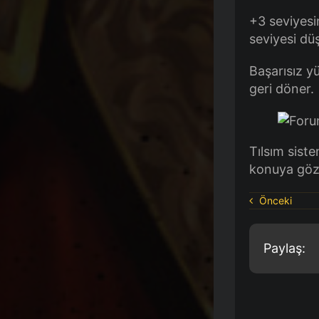
+3 seviyesi
seviyesi düş
Başarısız y
geri döner.
Tılsım siste
konuya göz a
Önceki
Paylaş: