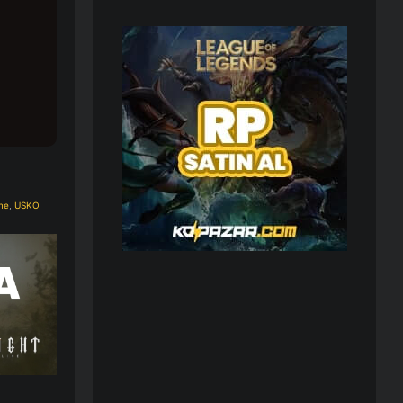
me
,
USKO