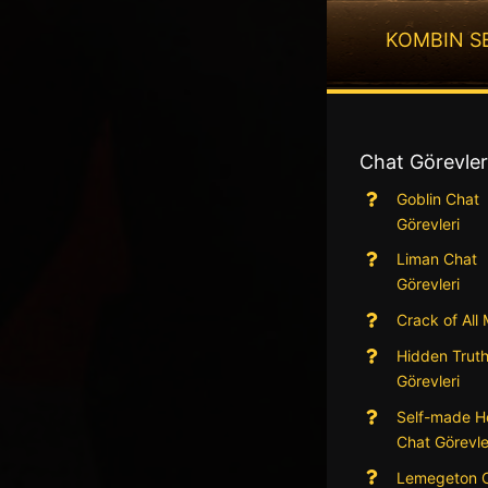
KOMBIN S
Chat Görevler
Goblin Chat
Görevleri
Liman Chat
Görevleri
Crack of All
Hidden Trut
Görevleri
Self-made H
Chat Görevle
Lemegeton 