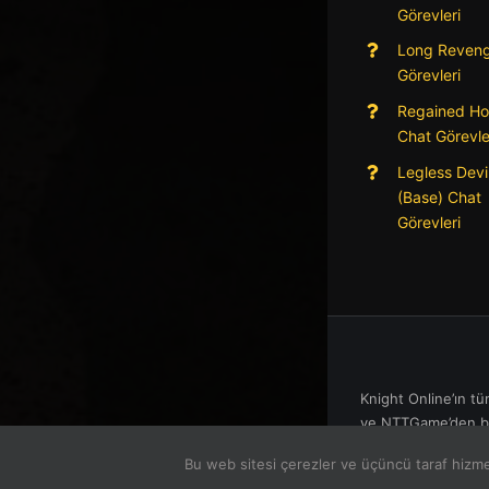
Görevleri
Long Reveng
Görevleri
Regained Ho
Chat Görevle
Legless Devi
(Base) Chat
Görevleri
Knight Online’ın tü
ve NTTGame’den ba
Bu web sitesi çerezler ve üçüncü taraf hizmet