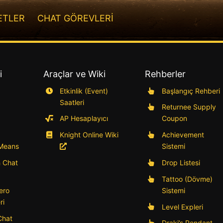
ETLER
CHAT GÖREVLERİ
i
Araçlar ve Wiki
Rehberler
Etkinlik (Event)
Başlangıç Rehberi
Saatleri
Returnee Supply
AP Hesaplayıcı
Coupon
Knight Online Wiki
Achievement
 Means
Sistemi
h Chat
Drop Listesi
Tattoo (Dövme)
ero
Sistemi
ri
Level Expleri
Chat
Draki’s Pendant