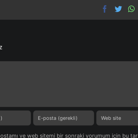
z
postamı ve web sitemi bir sonraki yorumum için bu tar