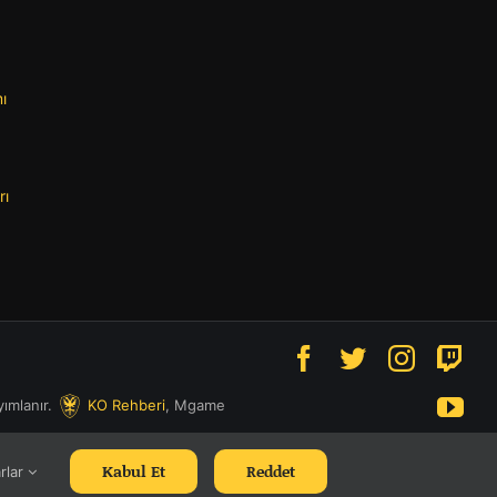
ı
rı
yımlanır.
KO Rehberi
, Mgame
Kabul Et
Reddet
rlar