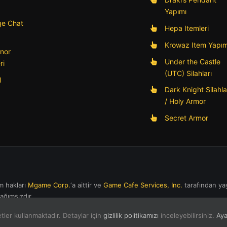
Yapımı
e Chat
Hepa Itemleri
Krowaz Item Yapım
nor
Under the Castle
ri
(UTC) Silahları
l
Dark Knight Silahla
/ Holy Armor
Secret Armor
m hakları
Mgame Corp.
‘a aittir ve
Game Cafe Services, Inc.
tarafından ya
ğımsızdır.
ler kullanmaktadır. Detaylar için
gizlilik politikamızı
inceleyebilirsiniz.
Aya