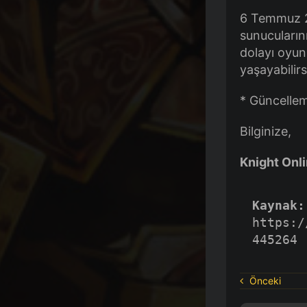
6 Temmuz 20
sunucuların
dolayı oyun 
yaşayabilirs
* Güncelleme
Bilginize,
Knight Onli
Kaynak:
https:/
445264
Önceki