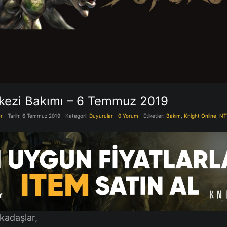
rkezi Bakımı – 6 Temmuz 2019
r
Tarih: 6 Temmuz 2019
Kategori:
Duyurular
0 Yorum
Etiketler:
Bakım
,
Knight Online
,
NT
kadaşlar,