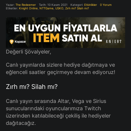
Yazar:
The Redeemer
Tarih: 10 Kasım 2021
Kategori:
Etkinlikler
0 Yorum
Etiketler:
Knight Online
,
NTTGame
,
USKO
,
Zırh mı? Silah mı?
Değerli Şövalyeler,
Canlı yayınlarda sizlere hediye dağıtmaya ve
eğlenceli saatler geçirmeye devam ediyoruz!
Zırh mı? Silah mı?
Canlı yayın sırasında Altar, Vega ve Sirius
sunucularındaki oyuncularımıza Twitch
üzerinden katılabileceği çekiliş ile hediyeler
dağıtacağız.