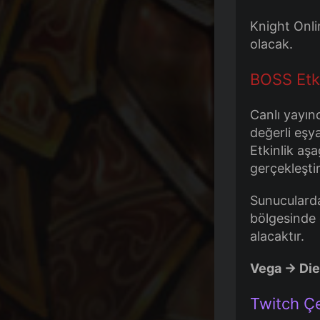
Knight Onlin
olacak.
BOSS Etki
Canlı yayın
değerli eşya
Etkinlik aş
gerçekleştir
Sunucularda
bölgesinde 
alacaktır.
Vega -> Die
Twitch Çe