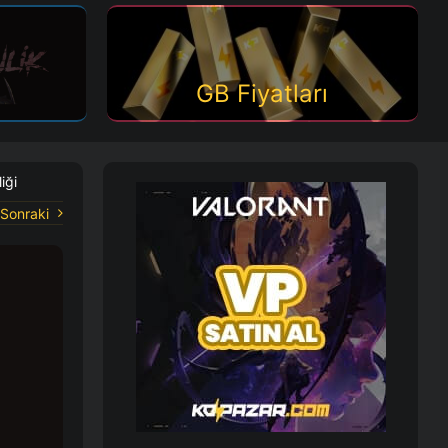
GB Fiyatları
iği
Sonraki