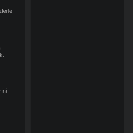
zlerle
n
k.
ini