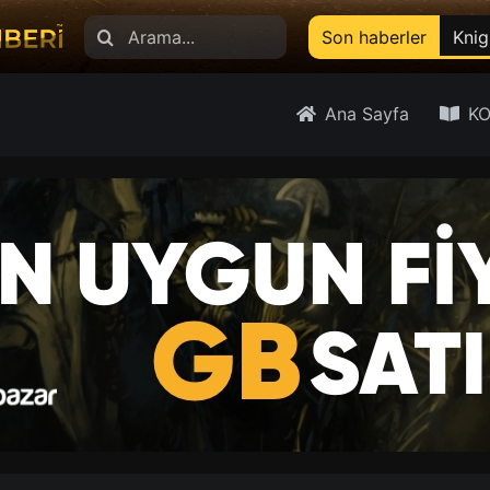
Search
Son haberler
Knig
for:
Ana Sayfa
KO