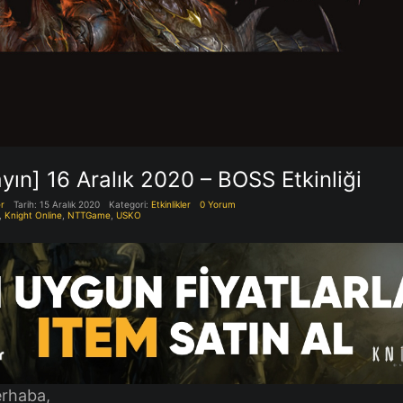
ayın] 16 Aralık 2020 – BOSS Etkinliği
r
Tarih: 15 Aralık 2020
Kategori:
Etkinlikler
0 Yorum
,
Knight Online
,
NTTGame
,
USKO
rhaba,