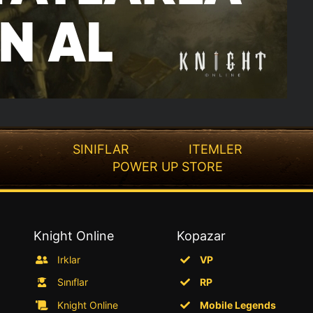
SINIFLAR
ITEMLER
POWER UP STORE
Knight Online
Kopazar
Irklar
VP
Sınıflar
RP
Knight Online
Mobile Legends