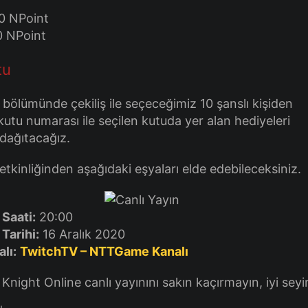
0 NPoint
0 NPoint
tu
 bölümünde çekiliş ile seçeceğimiz 10 şanslı kişiden
kutu numarası ile seçilen kutuda yer alan hediyeleri
 dağıtacağız.
etkinliğinden aşağıdaki eşyaları elde edebileceksiniz.
 Saati:
20:00
Tarihi:
16 Aralık 2020
lı:
TwitchTV – NTTGame Kanalı
 Knight Online canlı yayınını sakın kaçırmayın, iyi seyir