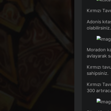
Kırmızı Tavu
Adonis kıtas
olabilirsiniz.
Moradon kal
avlayarak s
Kırmızı tav
sahipsiniz.
Kırmızı Tav
300 artıraca