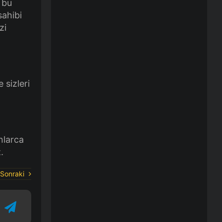
 bu
sahibi
zi
 sizleri
nlarca
.
Sonraki