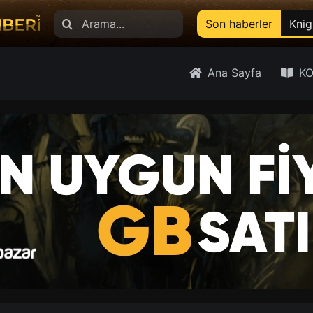
Search
Son haberler
Knig
for:
Ana Sayfa
KO