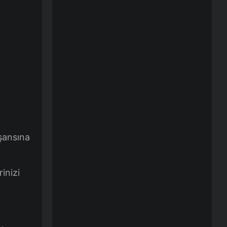
şansına
inizi