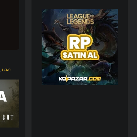
e
,
USKO