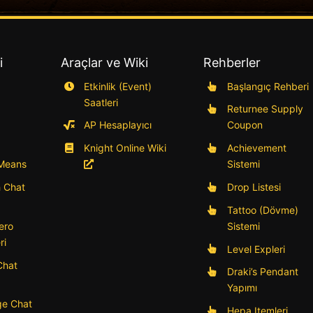
i
Araçlar ve Wiki
Rehberler
Etkinlik (Event)
Başlangıç Rehberi
Saatleri
Returnee Supply
AP Hesaplayıcı
Coupon
Knight Online Wiki
Achievement
 Means
Sistemi
h Chat
Drop Listesi
Tattoo (Dövme)
ero
Sistemi
ri
Level Expleri
Chat
Draki’s Pendant
Yapımı
e Chat
Hepa Itemleri