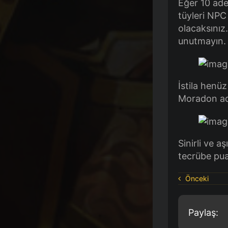
Eğer 10 ade
tüyleri NPC
olacaksınız
unutmayın.
İstila henüz
Moradon ada
Sinirli ve 
tecrübe puan
Önceki
Paylaş: