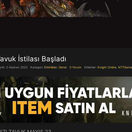
avuk İstilası Başladı
arih: 2 Haziran 2023
Kategori:
Etkinlikler
,
Genel
0 Yorum
Etiketler:
Knight Online
,
NTTGam