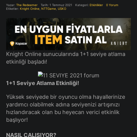
Yazar:
The Redeemer
Tarih: 1 Temmuz 2021
Kategori:
Etkinlikler
0 Yorum
Etiketler:
Knight Online
,
NTTGame
,
USKO
Knight Online sunucularında 1+1 seviye atlama
etkinliği başladı!
1+1 Seviye Atlama Etkinliği!
Yüksek seviyede bir oyuncu olma hayallerinize
yardımcı olabilmek adına seviyenizi artışınızı
hızlandıracak olan bu heyecan verici etkinlik
başlıyor!
NASIL ÇALIŞIYOR?