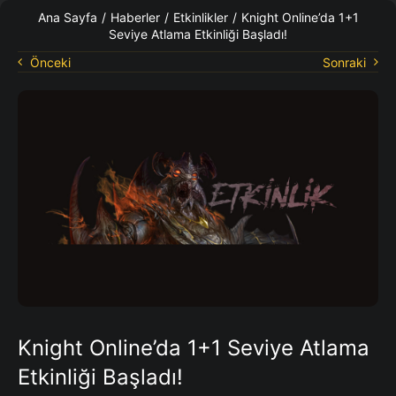
KO Rehberleri
Ana Sayfa
/
Haberler
/
Etkinlikler
/
Knight Online’da 1+1
Seviye Atlama Etkinliği Başladı!
Önceki
Sonraki
Knight Online’da 1+1 Seviye Atlama
Etkinliği Başladı!