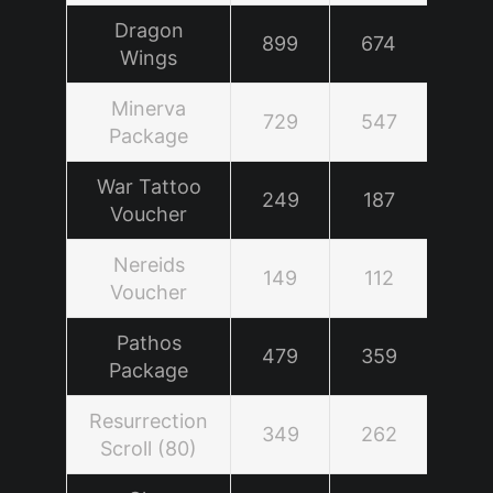
Dragon
899
674
Wings
Minerva
729
547
Package
War Tattoo
249
187
Voucher
Nereids
149
112
Voucher
Pathos
479
359
Package
Resurrection
349
262
Scroll (80)