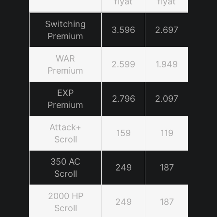
fiyat
fiyat
Switching
3.596
2.697
Premium
WAR
2.599
1.949
Premium
EXP
2.796
2.097
Premium
Attack+
159
119
Scroll
350 AC
249
187
Scroll
2000 HP
249
187
Scroll