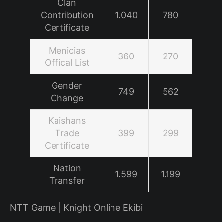
Clan
Contribution
1.040
780
Certificate
Menicias
360
270
Offical List
Gender
749
562
Change
Kaishans
Trade
399
299
Certificate
Nation
1.599
1.199
Transfer
NTT Game | Knight Online Ekibi