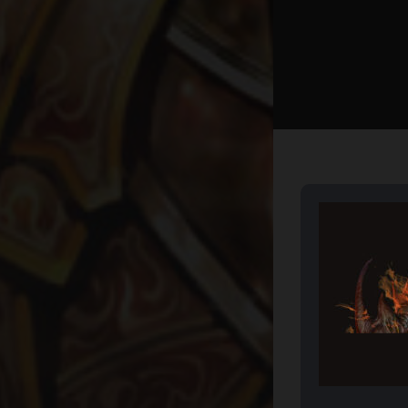
[Canlı 
Kim