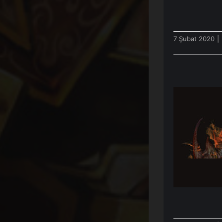
7 Şubat 2020
|
[Canlı 
K