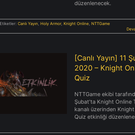
düzenlenecek.
Etiketler:
Canlı Yayın
,
Holy Armor
,
Knight Online
,
NTTGame
Deva
[Canlı Yayın] 11 
2020 – Knight On
Quiz
Yayın] 11 Şubat 2020 –
night Online Quiz
NTTGame ekibi tarafınd
Şubat'ta Knight Online 
kanalı üzerinden Knight
Quiz etkinliği düzenlen