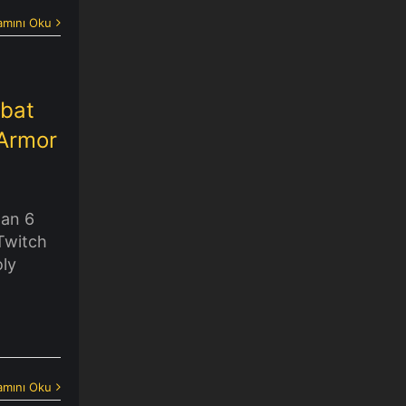
mını Oku
ubat
 Armor
dan 6
Twitch
oly
mını Oku