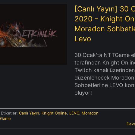
[Canlı Yayın] 30 
2020 – Knight On
Moradon Sohbetle
 Yayın] 30 Ocak 2020 –
Levo
ght Online Moradon
ohbetleri – Levo
30 Ocak'ta NTTGame ek
tarafından Knight Onlin
Twitch kanalı üzerinden
düzenlenecek Moradon
Sohbetleri'ne LEVO kon
oluyor!
Etiketler:
Canlı Yayın
,
Knight Online
,
LEVO
,
Moradon
TGame
Deva