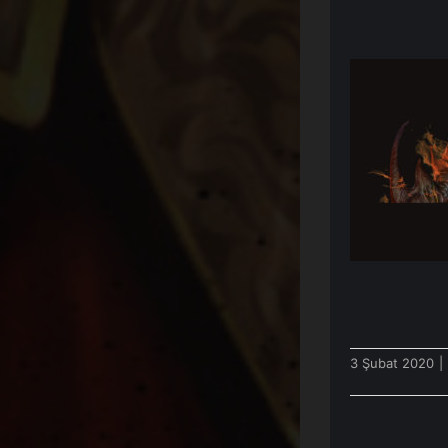
[Canlı
Eşya
3 Şubat 2020
|