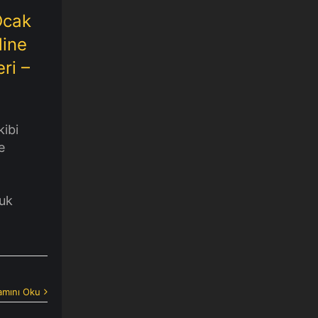
Ocak
line
ri –
ibi
e
uk
mını Oku