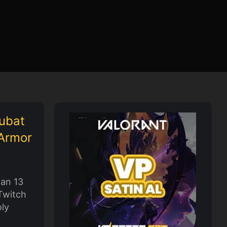
Şubat
 Armor
dan 13
Twitch
oly