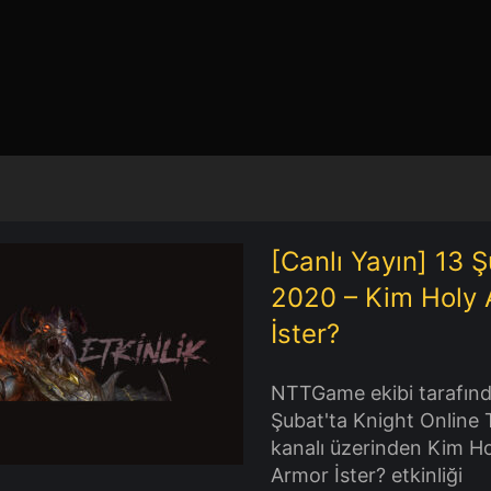
[Canlı Yayın] 13 
2020 – Kim Holy
İster?
Yayın] 13 Şubat 2020 –
 Holy Armor İster?
NTTGame ekibi tarafın
Şubat'ta Knight Online 
kanalı üzerinden Kim H
Armor İster? etkinliği