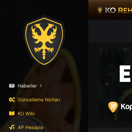
İçeriğe
atla
Haberler
Güncelleme Notları
KO Wiki
AP Hesapla