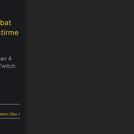
ubat
ştirme
dan 4
Twitch
mını Oku