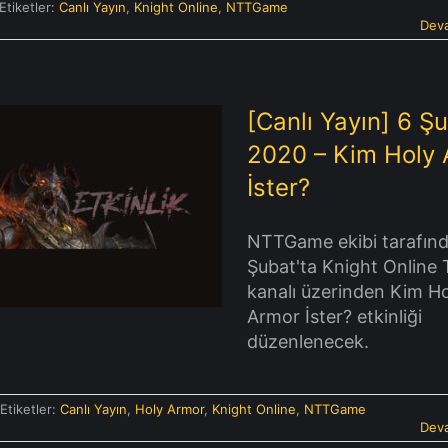
Etiketler:
Canlı Yayın
,
Knight Online
,
NTTGame
Deva
[Canlı Yayın] 6 Ş
2020 – Kim Holy
İster?
 Yayın] 6 Şubat 2020 –
 Holy Armor İster?
NTTGame ekibi tarafın
Şubat'ta Knight Online 
kanalı üzerinden Kim H
Armor İster? etkinliği
düzenlenecek.
Etiketler:
Canlı Yayın
,
Holy Armor
,
Knight Online
,
NTTGame
Deva