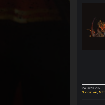
[Canlı
Kni
S
24 Ocak 2020
|
Sohbetleri
,
NT