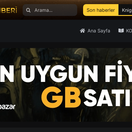
Search
Son haberler
Knig
for:
Ana Sayfa
KO