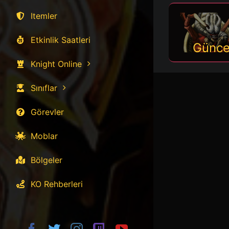
Itemler
Etkinlik Saatleri
Günce
Knight Online
Sınıflar
Görevler
Moblar
Bölgeler
KO Rehberleri