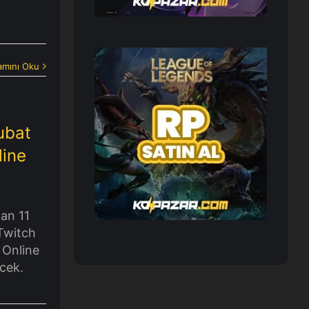
mını Oku
Şubat
line
an 11
Twitch
 Online
ecek.