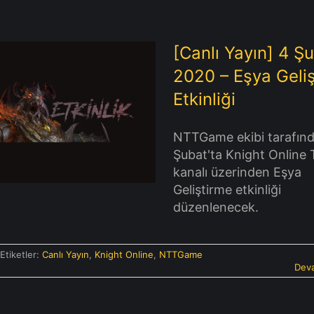
[Canlı Yayın] 4 Ş
2020 – Eşya Geli
Etkinliği
 Yayın] 4 Şubat 2020 –
 Geliştirme Etkinliği
NTTGame ekibi tarafın
Şubat'ta Knight Online 
kanalı üzerinden Eşya
Geliştirme etkinliği
düzenlenecek.
Etiketler:
Canlı Yayın
,
Knight Online
,
NTTGame
Deva