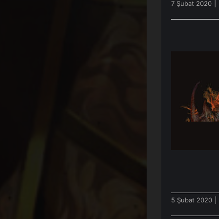
7 Şubat 2020
|
[Canlı
Kim
5 Şubat 2020
|