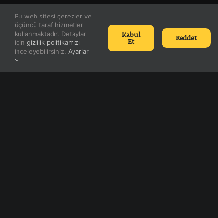
Bu web sitesi çerezler ve
Knight Online
üçüncü taraf hizmetler
Kabul
kullanmaktadır. Detaylar
Reddet
Et
Irklar
için
gizlilik politikamızı
inceleyebilirsiniz.
Ayarlar
Sınıflar
Knight Online Hikâyesi
Güncelleme Notları
Knight Online Haberleri
En Ucuz GB
Kopazar
VP
RP
Mobile Legends Elmas
PUBG UC