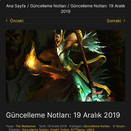
KO Rehberleri
Ana Sayfa
/
Güncelleme Notları
/
Güncelleme Notları: 19 Aralık
2019
Önceki
Sonraki
Güncelleme Notları: 19 Aralık 2019
Yazar:
The Redeemer
Tarih: 19 Aralık 2019
Kategori:
Güncelleme Notları
0 Yorum
Etiketler:
Güncelleme Notları
,
Knight Online
,
NTTGame
,
USKO