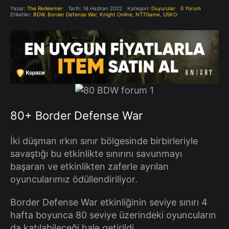
Yazar:
The Redeemer
Tarih: 16 Haziran 2022
Kategori:
Duyurular
0 Yorum
Etiketler:
BDW
,
Border Defense War
,
Knight Online
,
NTTGame
,
USKO
80+ Border Defense War
İki düşman ırkın sınır bölgesinde birbirleriyle
savaştığı bu etkinlikte sınırını savunmayı
başaran ve etkinlikten zaferle ayrılan
oyuncularımız ödüllendiriliyor.
Border Defense War etkinliğinin seviye sınırı 4
hafta boyunca 80 seviye üzerindeki oyuncuların
da katılabileceği hale getirildi.