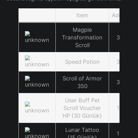
Item
Adet
Magpie
Transformation
3
Scroll
Speed Potion
3
Scroll of Armor
3
350
User Buff Pet
Scroll Voucher
1
HP (30 Günlük)
Lunar Tattoo
1
(15 Günlük)