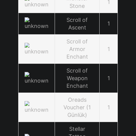
1
Stone
Scroll of
1
Ascent
Scroll of
Armor
1
Enchant
Scroll of
Weapon
1
Enchant
Oreads
Voucher (1
1
Günlük)
Stellar