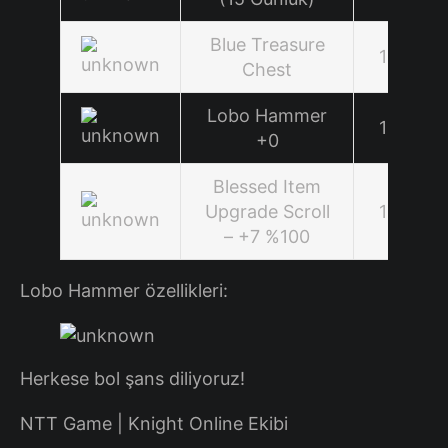
Blue Treasure
1
Chest
Lobo Hammer
1
+0
Blessed Item
Upgrade Scroll
1
– +7 %100
Lobo Hammer özellikleri:
Herkese bol şans diliyoruz!
NTT Game | Knight Online Ekibi