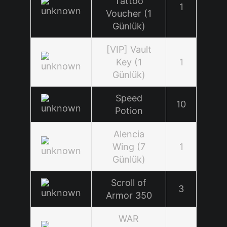
Tattoo
1
Voucher (1
Günlük)
[VIP] Vault
Key (1
1
Günlük)
Speed
10
Potion
Alencia
Wing (7
1
Günlük)
Scroll of
3
Armor 350
WAR