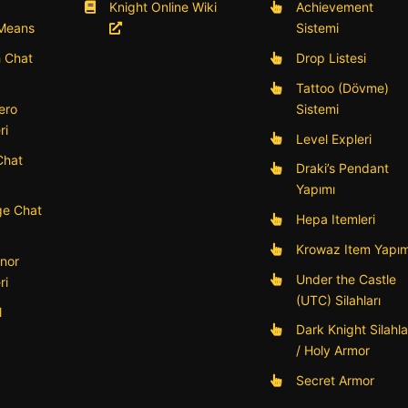
Knight Online Wiki
Achievement
 Means
Sistemi
h Chat
Drop Listesi
Tattoo (Dövme)
ero
Sistemi
ri
Level Expleri
Chat
Draki’s Pendant
Yapımı
e Chat
Hepa Itemleri
Krowaz Item Yapım
nor
Under the Castle
ri
(UTC) Silahları
l
Dark Knight Silahla
/ Holy Armor
Secret Armor