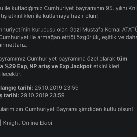
ku ile kutladığımız Cumhuriyet bayramının 95. yılını Kn
tış etkinlikleri ile kutlamaya hazır olun!
huriyeti’nin kurucusu olan Gazi Mustafa Kemal ATAT
 Cumhuriyet ile armağan ettiği özgürlük, eşitlik ve dah
minnettarız.
ayramımız Cumhuriyet bayramına özel olarak
tüm
a %29 Exp, NP artış ve Exp Jackpot
etkinlikleri
ilecektir.
langıç tarihi:
25.10.2019 23:59
ş tarihi:
29.10.2019 23:59
arımızın Cumhuriyet Bayramı şimdiden kutlu olsun!
 Knight Online Ekibi