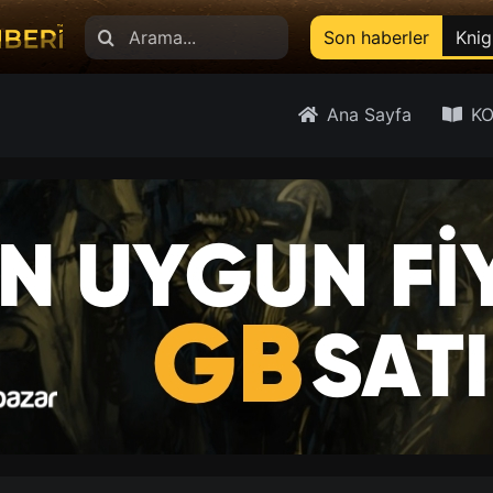
Search
Son haberler
Knig
for:
Ana Sayfa
KO