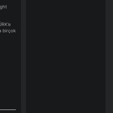
ight
ÜRK’e
a birçok