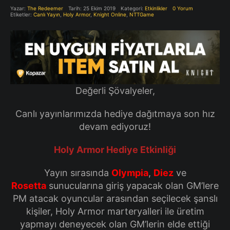
Yazar:
The Redeemer
Tarih: 25 Ekim 2019
Kategori:
Etkinlikler
0 Yorum
Etiketler:
Canlı Yayın
,
Holy Armor
,
Knight Online
,
NTTGame
Değerli Şövalyeler,
Canlı yayınlarımızda hediye dağıtmaya son hız
devam ediyoruz!
Holy Armor Hediye Etkinliği
Yayın sırasında
Olympia
,
Diez
ve
Rosetta
sunucularına giriş yapacak olan GM’lere
PM atacak oyuncular arasından seçilecek şanslı
kişiler, Holy Armor marteryalleri ile üretim
yapmayı deneyecek olan GM’lerin elde ettiği